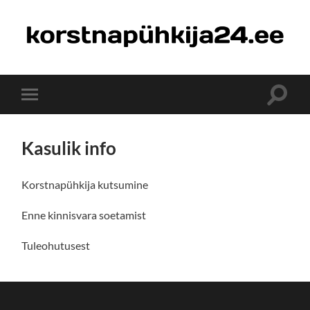
korstnapühkija24.ee
Toggle
Toggle
search
mobile
field
menu
Kasulik info
Korstnapühkija kutsumine
Enne kinnisvara soetamist
Tuleohutusest